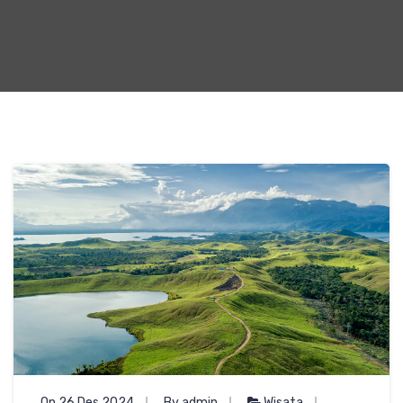
On 26 Des 2024
By admin
Wisata