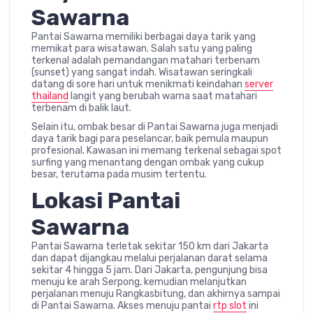
Sawarna
Pantai Sawarna memiliki berbagai daya tarik yang
memikat para wisatawan. Salah satu yang paling
terkenal adalah pemandangan matahari terbenam
(sunset) yang sangat indah. Wisatawan seringkali
datang di sore hari untuk menikmati keindahan
server
thailand
langit yang berubah warna saat matahari
terbenam di balik laut.
Selain itu, ombak besar di Pantai Sawarna juga menjadi
daya tarik bagi para peselancar, baik pemula maupun
profesional. Kawasan ini memang terkenal sebagai spot
surfing yang menantang dengan ombak yang cukup
besar, terutama pada musim tertentu.
Lokasi Pantai
Sawarna
Pantai Sawarna terletak sekitar 150 km dari Jakarta
dan dapat dijangkau melalui perjalanan darat selama
sekitar 4 hingga 5 jam. Dari Jakarta, pengunjung bisa
menuju ke arah Serpong, kemudian melanjutkan
perjalanan menuju Rangkasbitung, dan akhirnya sampai
di Pantai Sawarna. Akses menuju pantai
rtp slot
ini