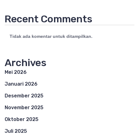
Recent Comments
Tidak ada komentar untuk ditampilkan.
Archives
Mei 2026
Januari 2026
Desember 2025
November 2025
Oktober 2025
Juli 2025