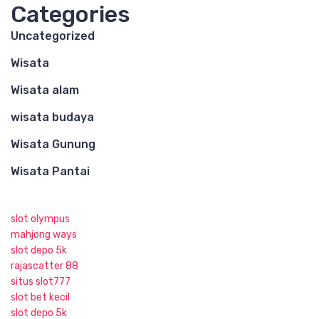
Categories
Uncategorized
Wisata
Wisata alam
wisata budaya
Wisata Gunung
Wisata Pantai
slot olympus
mahjong ways
slot depo 5k
rajascatter 88
situs slot777
slot bet kecil
slot depo 5k