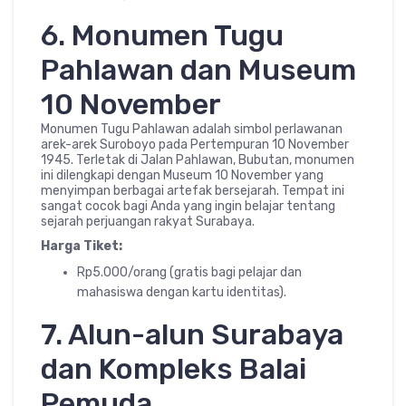
6. Monumen Tugu
Pahlawan dan Museum
10 November
Monumen Tugu Pahlawan adalah simbol perlawanan
arek-arek Suroboyo pada Pertempuran 10 November
1945. Terletak di Jalan Pahlawan, Bubutan, monumen
ini dilengkapi dengan Museum 10 November yang
menyimpan berbagai artefak bersejarah. Tempat ini
sangat cocok bagi Anda yang ingin belajar tentang
sejarah perjuangan rakyat Surabaya.
Harga Tiket:
Rp5.000/orang (gratis bagi pelajar dan
mahasiswa dengan kartu identitas).
7. Alun-alun Surabaya
dan Kompleks Balai
Pemuda