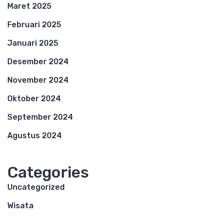
Maret 2025
Februari 2025
Januari 2025
Desember 2024
November 2024
Oktober 2024
September 2024
Agustus 2024
Categories
Uncategorized
Wisata