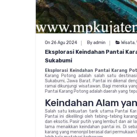
On 26 Agu 2024
By admin
Wisata
,
Eksplorasi Keindahan Pantai Ka
Sukabumi
Eksplorasi Keindahan Pantai Karang P
Karang Potong adalah salah satu destinasi
Sukabumi, Jawa Barat. Pantai ini dikenal de
ramai dikunjungi wisatawan. Bagi mereka yang
Pantai Karang Potong adalah daerah yang tepa
Keindahan Alam ya
Salah satu kekuatan tarik utama Pantai K
Pantai ini dikelilingi oleh tebing-tebing ka
dan eksotis. Pasir putih yang lembut dan air l
lama menaikkan keindahan pantai ini. Di se
karang yang menonjol berasal dari permukaan