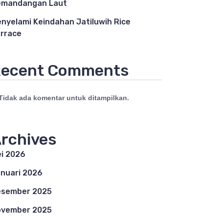
emandangan Laut
nyelami Keindahan Jatiluwih Rice
rrace
ecent Comments
Tidak ada komentar untuk ditampilkan.
rchives
i 2026
nuari 2026
esember 2025
ovember 2025