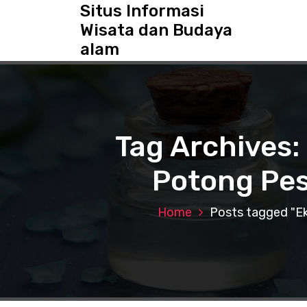
S
Situs Informasi
k
Wisata dan Budaya
i
alam
p
t
o
c
o
n
Tag Archives:
t
e
Potong Pe
n
t
Home
Posts tagged "E