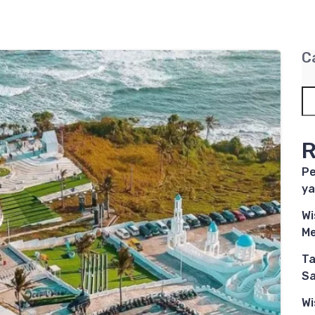
C
R
Pe
ya
Wi
Me
Ta
Sa
Wi