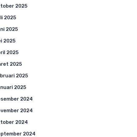
tober 2025
li 2025
ni 2025
i 2025
ril 2025
ret 2025
bruari 2025
nuari 2025
esember 2024
ovember 2024
tober 2024
eptember 2024