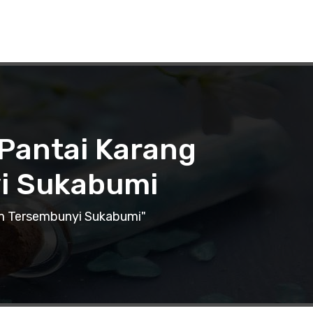
 Pantai Karang
i Sukabumi
am Tersembunyi Sukabumi"