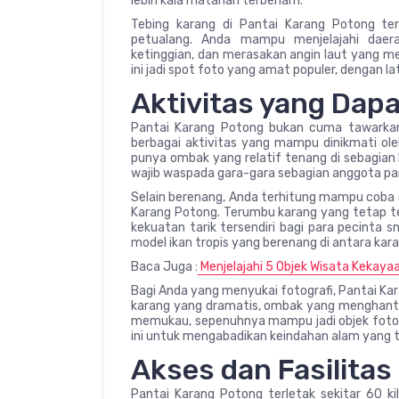
lebih kala matahari terbenam.
Tebing karang di Pantai Karang Potong t
petualang. Anda mampu menjelajahi daera
ketinggian, dan merasakan angin laut yang me
ini jadi spot foto yang amat populer, dengan la
Aktivitas yang Dapa
Pantai Karang Potong bukan cuma tawarka
berbagai aktivitas yang mampu dinikmati ole
punya ombak yang relatif tenang di sebagian
wajib waspada gara-gara sebagian anggota pa
Selain berenang, Anda terhitung mampu coba 
Karang Potong. Terumbu karang yang tetap te
kekuatan tarik tersendiri bagi para pecinta 
model ikan tropis yang berenang di antara kar
Baca Juga :
Menjelajahi 5 Objek Wisata Kekay
Bagi Anda yang menyukai fotografi, Pantai Ka
karang yang dramatis, ombak yang menghant
memukau, sepenuhnya mampu jadi objek foto y
ini untuk mengabadikan keindahan alam yang 
Akses dan Fasilitas
Pantai Karang Potong terletak sekitar 60 