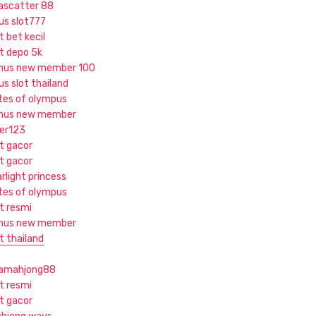
jascatter 88
tus slot777
t bet kecil
ot depo 5k
nus new member 100
us slot thailand
tes of olympus
nus new member
ker123
ot gacor
ot gacor
rlight princess
tes of olympus
ot resmi
nus new member
t thailand
jamahjong88
ot resmi
ot gacor