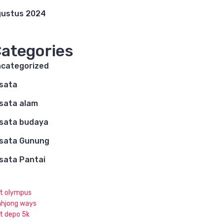
ustus 2024
ategories
categorized
sata
sata alam
sata budaya
sata Gunung
sata Pantai
ot olympus
hjong ways
ot depo 5k