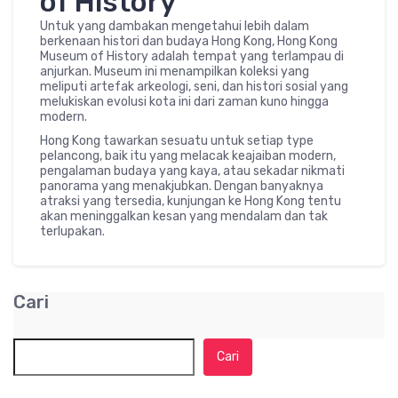
of History
Untuk yang dambakan mengetahui lebih dalam
berkenaan histori dan budaya Hong Kong, Hong Kong
Museum of History adalah tempat yang terlampau di
anjurkan. Museum ini menampilkan koleksi yang
meliputi artefak arkeologi, seni, dan histori sosial yang
melukiskan evolusi kota ini dari zaman kuno hingga
modern.
Hong Kong tawarkan sesuatu untuk setiap type
pelancong, baik itu yang melacak keajaiban modern,
pengalaman budaya yang kaya, atau sekadar nikmati
panorama yang menakjubkan. Dengan banyaknya
atraksi yang tersedia, kunjungan ke Hong Kong tentu
akan meninggalkan kesan yang mendalam dan tak
terlupakan.
Cari
Cari