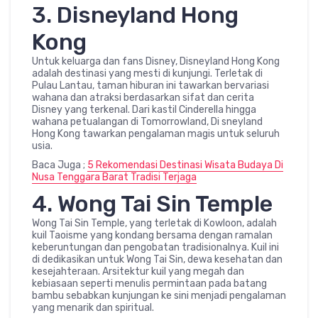
3. Disneyland Hong
Kong
Untuk keluarga dan fans Disney, Disneyland Hong Kong
adalah destinasi yang mesti di kunjungi. Terletak di
Pulau Lantau, taman hiburan ini tawarkan bervariasi
wahana dan atraksi berdasarkan sifat dan cerita
Disney yang terkenal. Dari kastil Cinderella hingga
wahana petualangan di Tomorrowland, Di sneyland
Hong Kong tawarkan pengalaman magis untuk seluruh
usia.
Baca Juga ;
5 Rekomendasi Destinasi Wisata Budaya Di
Nusa Tenggara Barat Tradisi Terjaga
4. Wong Tai Sin Temple
Wong Tai Sin Temple, yang terletak di Kowloon, adalah
kuil Taoisme yang kondang bersama dengan ramalan
keberuntungan dan pengobatan tradisionalnya. Kuil ini
di dedikasikan untuk Wong Tai Sin, dewa kesehatan dan
kesejahteraan. Arsitektur kuil yang megah dan
kebiasaan seperti menulis permintaan pada batang
bambu sebabkan kunjungan ke sini menjadi pengalaman
yang menarik dan spiritual.