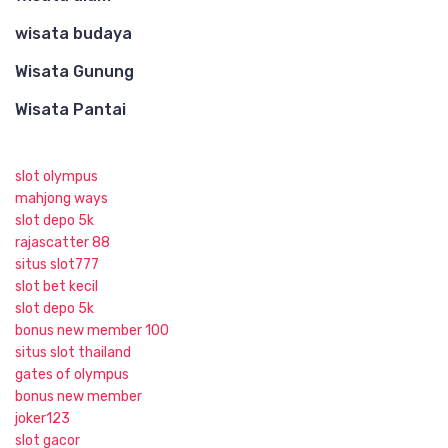
wisata budaya
Wisata Gunung
Wisata Pantai
slot olympus
mahjong ways
slot depo 5k
rajascatter 88
situs slot777
slot bet kecil
slot depo 5k
bonus new member 100
situs slot thailand
gates of olympus
bonus new member
joker123
slot gacor