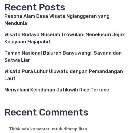
Recent Posts
Pesona Alam Desa Wisata Nglanggeran yang
Mendunia
Wisata Budaya Museum Trowulan: Menelusuri Jejak
Kejayaan Majapahit
Taman Nasional Baluran Banyuwangi: Savana dan
Satwa Liar
Wisata Pura Luhur Uluwatu dengan Pemandangan
Laut
Menyelami Keindahan Jatiluwih Rice Terrace
Recent Comments
Tidak ada komentar untuk ditampilkan.