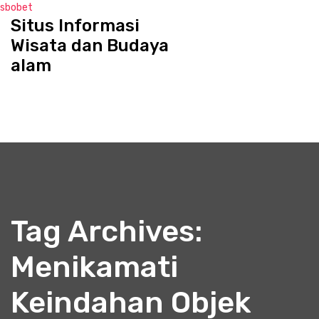
sbobet
Situs Informasi
S
k
Wisata dan Budaya
i
alam
p
t
o
c
o
n
t
e
n
t
Tag Archives:
Menikamati
Keindahan Objek