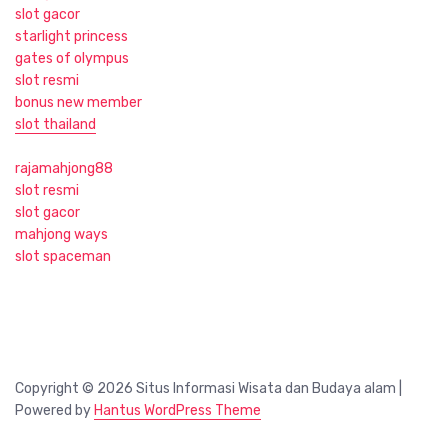
slot gacor
starlight princess
gates of olympus
slot resmi
bonus new member
slot thailand
rajamahjong88
slot resmi
slot gacor
mahjong ways
slot spaceman
Copyright © 2026 Situs Informasi Wisata dan Budaya alam |
Powered by
Hantus WordPress Theme