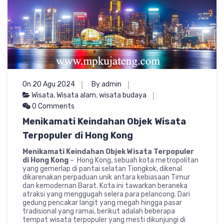
On 20 Agu 2024
By admin
Wisata
,
Wisata alam
,
wisata budaya
0 Comments
Menikamati Keindahan Objek Wisata
Terpopuler di Hong Kong
Menikamati Keindahan Objek Wisata Terpopuler
di Hong Kong
– Hong Kong, sebuah kota metropolitan
yang gemerlap di pantai selatan Tiongkok, dikenal
dikarenakan perpaduan unik antara kebiasaan Timur
dan kemodernan Barat. Kota ini tawarkan beraneka
atraksi yang menggugah selera para pelancong. Dari
gedung pencakar langit yang megah hingga pasar
tradisional yang ramai, berikut adalah beberapa
tempat wisata terpopuler yang mesti dikunjungi di