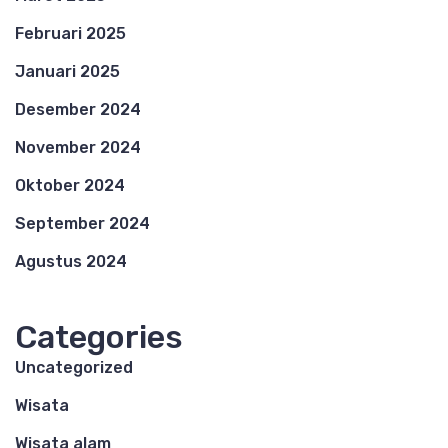
Februari 2025
Januari 2025
Desember 2024
November 2024
Oktober 2024
September 2024
Agustus 2024
Categories
Uncategorized
Wisata
Wisata alam