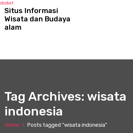
sbobet
Situs Informasi
S
k
Wisata dan Budaya
i
alam
p
t
o
c
o
n
t
e
n
t
Tag Archives: wisata
indonesia
Home
Posts tagged "wisata indonesia"