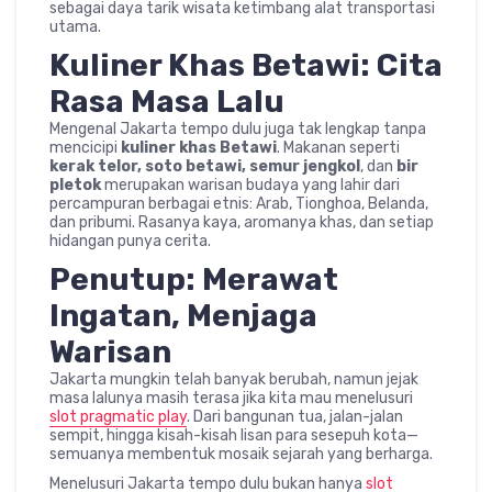
sebagai daya tarik wisata ketimbang alat transportasi
utama.
Kuliner Khas Betawi: Cita
Rasa Masa Lalu
Mengenal Jakarta tempo dulu juga tak lengkap tanpa
mencicipi
kuliner khas Betawi
. Makanan seperti
kerak telor, soto betawi, semur jengkol
, dan
bir
pletok
merupakan warisan budaya yang lahir dari
percampuran berbagai etnis: Arab, Tionghoa, Belanda,
dan pribumi. Rasanya kaya, aromanya khas, dan setiap
hidangan punya cerita.
Penutup: Merawat
Ingatan, Menjaga
Warisan
Jakarta mungkin telah banyak berubah, namun jejak
masa lalunya masih terasa jika kita mau menelusuri
slot pragmatic play
. Dari bangunan tua, jalan-jalan
sempit, hingga kisah-kisah lisan para sesepuh kota—
semuanya membentuk mosaik sejarah yang berharga.
Menelusuri Jakarta tempo dulu bukan hanya
slot