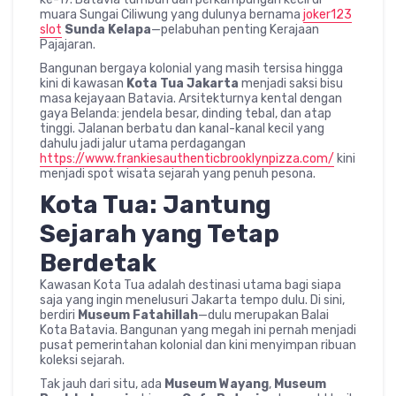
muara Sungai Ciliwung yang dulunya bernama
joker123
slot
Sunda Kelapa
—pelabuhan penting Kerajaan
Pajajaran.
Bangunan bergaya kolonial yang masih tersisa hingga
kini di kawasan
Kota Tua Jakarta
menjadi saksi bisu
masa kejayaan Batavia. Arsitekturnya kental dengan
gaya Belanda: jendela besar, dinding tebal, dan atap
tinggi. Jalanan berbatu dan kanal-kanal kecil yang
dahulu jadi jalur utama perdagangan
https://www.frankiesauthenticbrooklynpizza.com/
kini
menjadi spot wisata sejarah yang penuh pesona.
Kota Tua: Jantung
Sejarah yang Tetap
Berdetak
Kawasan Kota Tua adalah destinasi utama bagi siapa
saja yang ingin menelusuri Jakarta tempo dulu. Di sini,
berdiri
Museum Fatahillah
—dulu merupakan Balai
Kota Batavia. Bangunan yang megah ini pernah menjadi
pusat pemerintahan kolonial dan kini menyimpan ribuan
koleksi sejarah.
Tak jauh dari situ, ada
Museum Wayang
,
Museum