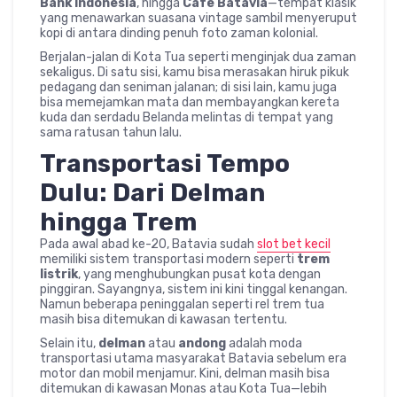
Bank Indonesia
, hingga
Cafe Batavia
—tempat klasik
yang menawarkan suasana vintage sambil menyeruput
kopi di antara dinding penuh foto zaman kolonial.
Berjalan-jalan di Kota Tua seperti menginjak dua zaman
sekaligus. Di satu sisi, kamu bisa merasakan hiruk pikuk
pedagang dan seniman jalanan; di sisi lain, kamu juga
bisa memejamkan mata dan membayangkan kereta
kuda dan serdadu Belanda melintas di tempat yang
sama ratusan tahun lalu.
Transportasi Tempo
Dulu: Dari Delman
hingga Trem
Pada awal abad ke-20, Batavia sudah
slot bet kecil
memiliki sistem transportasi modern seperti
trem
listrik
, yang menghubungkan pusat kota dengan
pinggiran. Sayangnya, sistem ini kini tinggal kenangan.
Namun beberapa peninggalan seperti rel trem tua
masih bisa ditemukan di kawasan tertentu.
Selain itu,
delman
atau
andong
adalah moda
transportasi utama masyarakat Batavia sebelum era
motor dan mobil menjamur. Kini, delman masih bisa
ditemukan di kawasan Monas atau Kota Tua—lebih