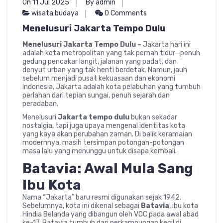
On 11 Jul 2025
By admin
wisata budaya
0 Comments
Menelusuri Jakarta Tempo Dulu
Menelusuri Jakarta Tempo Dulu –
Jakarta hari ini
adalah kota metropolitan yang tak pernah tidur—penuh
gedung pencakar langit, jalanan yang padat, dan
denyut urban yang tak henti berdetak. Namun, jauh
sebelum menjadi pusat kekuasaan dan ekonomi
Indonesia, Jakarta adalah kota pelabuhan yang tumbuh
perlahan dari tepian sungai, penuh sejarah dan
peradaban.
Menelusuri
Jakarta tempo dulu
bukan sekadar
nostalgia, tapi juga upaya mengenal identitas kota
yang kaya akan perubahan zaman. Di balik keramaian
modernnya, masih tersimpan potongan-potongan
masa lalu yang menunggu untuk disapa kembali.
Batavia: Awal Mula Sang
Ibu Kota
Nama “Jakarta” baru resmi digunakan sejak 1942.
Sebelumnya, kota ini dikenal sebagai
Batavia
, ibu kota
Hindia Belanda yang dibangun oleh VOC pada awal abad
ke-17. Batavia tumbuh dari perkampungan kecil di