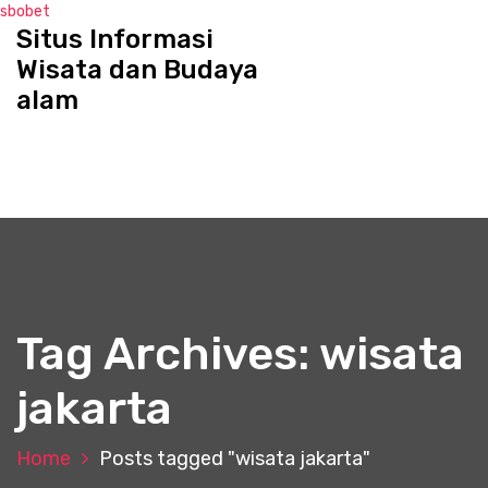
sbobet
Situs Informasi
S
k
Wisata dan Budaya
i
alam
p
t
o
c
o
n
t
e
n
t
Tag Archives: wisata
jakarta
Home
Posts tagged "wisata jakarta"