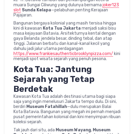
muara Sungai Ciliwung yang dulunya bernama
joker123
slot
Sunda Kelapa
—pelabuhan penting Kerajaan
Pajajaran.
Bangunan bergaya kolonial yang masih tersisa hingga
kini di kawasan
Kota Tua Jakarta
menjadi saksi bisu
masa kejayaan Batavia. Arsitekturnya kental dengan
gaya Belanda: jendela besar, dinding tebal, dan atap
tinggi. Jalanan berbatu dan kanal-kanal kecil yang
dahulu jadi jalur utama perdagangan
https://www.frankiesauthenticbrooklynpizza.com/
kini
menjadi spot wisata sejarah yang penuh pesona.
Kota Tua: Jantung
Sejarah yang Tetap
Berdetak
Kawasan Kota Tua adalah destinasi utama bagi siapa
saja yang ingin menelusuri Jakarta tempo dulu. Di sini,
berdiri
Museum Fatahillah
—dulu merupakan Balai
Kota Batavia. Bangunan yang megah ini pernah menjadi
pusat pemerintahan kolonial dan kini menyimpan ribuan
koleksi sejarah.
Tak jauh dari situ, ada
Museum Wayang
,
Museum