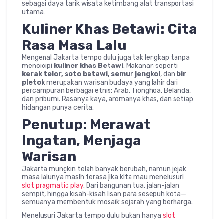
sebagai daya tarik wisata ketimbang alat transportasi
utama.
Kuliner Khas Betawi: Cita
Rasa Masa Lalu
Mengenal Jakarta tempo dulu juga tak lengkap tanpa
mencicipi
kuliner khas Betawi
. Makanan seperti
kerak telor, soto betawi, semur jengkol
, dan
bir
pletok
merupakan warisan budaya yang lahir dari
percampuran berbagai etnis: Arab, Tionghoa, Belanda,
dan pribumi. Rasanya kaya, aromanya khas, dan setiap
hidangan punya cerita.
Penutup: Merawat
Ingatan, Menjaga
Warisan
Jakarta mungkin telah banyak berubah, namun jejak
masa lalunya masih terasa jika kita mau menelusuri
slot pragmatic play
. Dari bangunan tua, jalan-jalan
sempit, hingga kisah-kisah lisan para sesepuh kota—
semuanya membentuk mosaik sejarah yang berharga.
Menelusuri Jakarta tempo dulu bukan hanya
slot