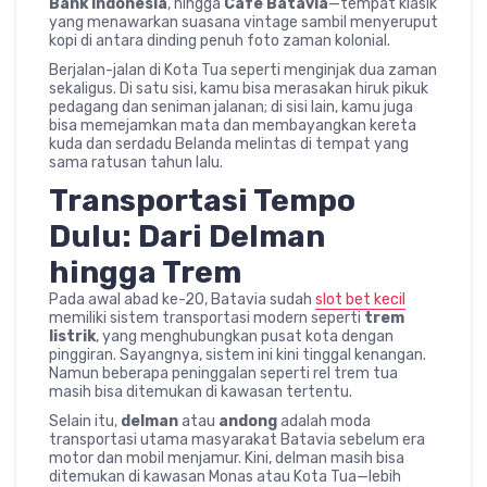
Bank Indonesia
, hingga
Cafe Batavia
—tempat klasik
yang menawarkan suasana vintage sambil menyeruput
kopi di antara dinding penuh foto zaman kolonial.
Berjalan-jalan di Kota Tua seperti menginjak dua zaman
sekaligus. Di satu sisi, kamu bisa merasakan hiruk pikuk
pedagang dan seniman jalanan; di sisi lain, kamu juga
bisa memejamkan mata dan membayangkan kereta
kuda dan serdadu Belanda melintas di tempat yang
sama ratusan tahun lalu.
Transportasi Tempo
Dulu: Dari Delman
hingga Trem
Pada awal abad ke-20, Batavia sudah
slot bet kecil
memiliki sistem transportasi modern seperti
trem
listrik
, yang menghubungkan pusat kota dengan
pinggiran. Sayangnya, sistem ini kini tinggal kenangan.
Namun beberapa peninggalan seperti rel trem tua
masih bisa ditemukan di kawasan tertentu.
Selain itu,
delman
atau
andong
adalah moda
transportasi utama masyarakat Batavia sebelum era
motor dan mobil menjamur. Kini, delman masih bisa
ditemukan di kawasan Monas atau Kota Tua—lebih