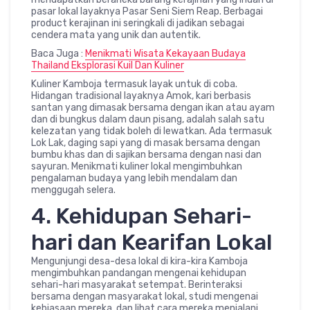
pasar lokal layaknya Pasar Seni Siem Reap. Berbagai
product kerajinan ini seringkali di jadikan sebagai
cendera mata yang unik dan autentik.
Baca Juga :
Menikmati Wisata Kekayaan Budaya
Thailand Eksplorasi Kuil Dan Kuliner
Kuliner Kamboja termasuk layak untuk di coba.
Hidangan tradisional layaknya Amok, kari berbasis
santan yang dimasak bersama dengan ikan atau ayam
dan di bungkus dalam daun pisang, adalah salah satu
kelezatan yang tidak boleh di lewatkan. Ada termasuk
Lok Lak, daging sapi yang di masak bersama dengan
bumbu khas dan di sajikan bersama dengan nasi dan
sayuran. Menikmati kuliner lokal mengimbuhkan
pengalaman budaya yang lebih mendalam dan
menggugah selera.
4. Kehidupan Sehari-
hari dan Kearifan Lokal
Mengunjungi desa-desa lokal di kira-kira Kamboja
mengimbuhkan pandangan mengenai kehidupan
sehari-hari masyarakat setempat. Berinteraksi
bersama dengan masyarakat lokal, studi mengenai
kebiasaan mereka, dan lihat cara mereka menjalani