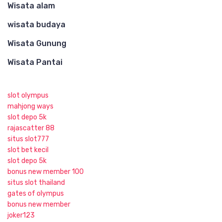
Wisata alam
wisata budaya
Wisata Gunung
Wisata Pantai
slot olympus
mahjong ways
slot depo 5k
rajascatter 88
situs slot777
slot bet kecil
slot depo 5k
bonus new member 100
situs slot thailand
gates of olympus
bonus new member
joker123