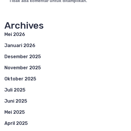
Tidak ada komentar untuk ditampilkan.
Archives
Mei 2026
Januari 2026
Desember 2025
November 2025
Oktober 2025
Juli 2025
Juni 2025
Mei 2025
April 2025