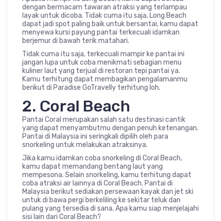
dengan bermacam tawaran atraksi yang terlampau
layak untuk dicoba. Tidak cuma itu saja, Long Beach
dapat jadi spot paling baik untuk bersantai, kamu dapat
menyewa kursi payung pantai terkecuali idamkan
berjemur di bawah terik matahari.
Tidak cuma itu saja, terkecuali mampir ke pantai ini
jangan lupa untuk coba menikmati sebagian menu
kuliner laut yang terjual di restoran tepi pantai ya.
Kamu terhitung dapat membagikan pengalamanmu
berikut di Paradise GoTravelly terhitung loh.
2. Coral Beach
Pantai Coral merupakan salah satu destinasi cantik
yang dapat menyambutmu dengan penuh ketenangan.
Pantai di Malaysia ini seringkali dipilih oleh para
snorkeling untuk melakukan atraksinya.
Jika kamu idamkan coba snorkeling di Coral Beach,
kamu dapat memandang bentang laut yang
mempesona. Selain snorkeling, kamu terhitung dapat
coba atraksi air lainnya di Coral Beach. Pantai di
Malaysia berikut sediakan persewaan kayak dan jet ski
untuk di bawa pergi berkeliling ke sekitar teluk dan
pulang yang tersedia di sana. Apa kamu siap menjelajahi
sisi lain dari Coral Beach?