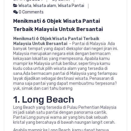
Wisata
,
Wisata alam
,
Wisata Pantai
0 Comments
Menikmati 6 Objek Wisata Pantai
Terbaik Malaysia Untuk Bersantai
Menikmati 6 Objek Wisata Pantai Terbaik
Malaysia Untuk Bersantai
– Pantai di Malaysia Ada
banyak tempat yang dapat dieksplor dari negeri jiran ini.
Malaysia merupakan negara elok dengan bermacam
kekayaan lokalitas yang mempesona. Apabila kamu
mampir ke Malaysia untuk berlibur, sepertinya kamu
kudu coba untuk pilih wisata alam yang tersedia di
sana,Ada bermacam pantai di Malaysia yang terlampau
layak dijadikan sebagai destinasi wisata. Penasaran di
mana saja pantai yang dapat membuatmu terpesona?
yuk, simak dan cari tahu bareng
1. Long Beach
Long Beach yang tersedia di Pulau Perhentian Malaysia
ini jadi salah satu pantai dengan panorama cantik.
Pantai Long punyai warna air yang biru bak sebuah
kristal yang bercahaya di bawah naungan langit cerah.
Apabila mampir ke Long Beach, kamu dapat bersua