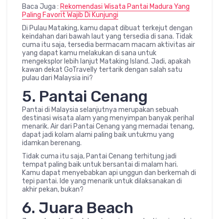
Baca Juga :
Rekomendasi Wisata Pantai Madura Yang
Paling Favorit Wajib Di Kunjungi
Di Pulau Mataking, kamu dapat dibuat terkejut dengan
keindahan dari bawah laut yang tersedia di sana. Tidak
cuma itu saja, tersedia bermacam macam aktivitas air
yang dapat kamu melakukan di sana untuk
mengeksplor lebih lanjut Mataking Island. Jadi, apakah
kawan dekat GoTravelly tertarik dengan salah satu
pulau dari Malaysia ini?
5. Pantai Cenang
Pantai di Malaysia selanjutnya merupakan sebuah
destinasi wisata alam yang menyimpan banyak perihal
menarik. Air dari Pantai Cenang yang memadai tenang,
dapat jadi kolam alami paling baik untukmu yang
idamkan berenang.
Tidak cuma itu saja, Pantai Cenang terhitung jadi
tempat paling baik untuk bersantai di malam hari.
Kamu dapat menyebabkan api unggun dan berkemah di
tepi pantai. Ide yang menarik untuk dilaksanakan di
akhir pekan, bukan?
6. Juara Beach