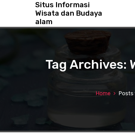
S
Situs Informasi
k
Wisata dan Budaya
i
alam
p
t
o
c
o
n
Tag Archives: 
t
e
n
t
Home
Posts 