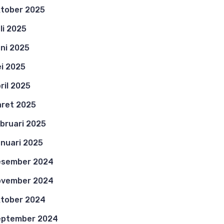
tober 2025
li 2025
ni 2025
i 2025
ril 2025
ret 2025
bruari 2025
nuari 2025
esember 2024
ovember 2024
tober 2024
eptember 2024