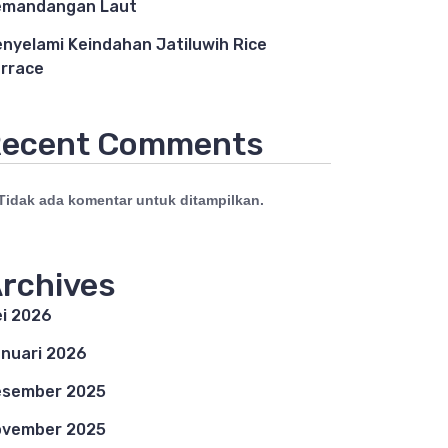
emandangan Laut
nyelami Keindahan Jatiluwih Rice
rrace
ecent Comments
Tidak ada komentar untuk ditampilkan.
rchives
i 2026
nuari 2026
esember 2025
ovember 2025