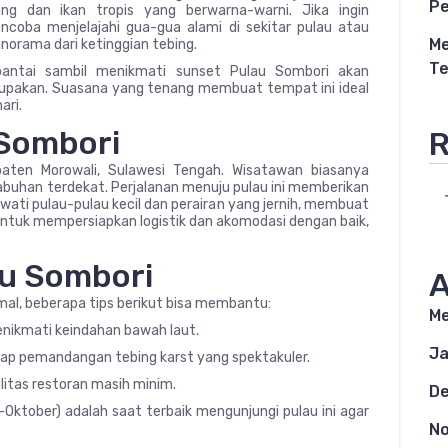
P
g dan ikan tropis yang berwarna-warni. Jika ingin
coba menjelajahi gua-gua alami di sekitar pulau atau
Me
norama dari ketinggian tebing.
Te
 pantai sambil menikmati sunset Pulau Sombori akan
lupakan. Suasana yang tenang membuat tempat ini ideal
ari.
 Sombori
R
paten Morowali, Sulawesi Tengah. Wisatawan biasanya
buhan terdekat. Perjalanan menuju pulau ini memberikan
wati pulau-pulau kecil dan perairan yang jernih, membuat
ntuk mempersiapkan logistik dan akomodasi dengan baik,
au Sombori
A
al, beberapa tips berikut bisa membantu:
Me
enikmati keindahan bawah laut.
Ja
ap pemandangan tebing karst yang spektakuler.
itas restoran masih minim.
D
–Oktober) adalah saat terbaik mengunjungi pulau ini agar
N