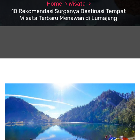
Home
Wisata
10 Rekomendasi Surganya Destinasi Tempat
Wisata Terbaru Menawan di Lumajang