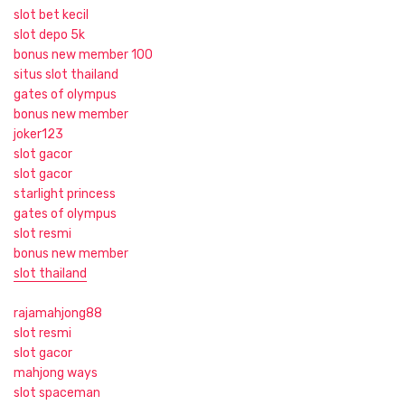
slot bet kecil
slot depo 5k
bonus new member 100
situs slot thailand
gates of olympus
bonus new member
joker123
slot gacor
slot gacor
starlight princess
gates of olympus
slot resmi
bonus new member
slot thailand
rajamahjong88
slot resmi
slot gacor
mahjong ways
slot spaceman