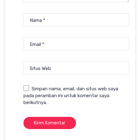
Nama
*
Email
*
Situs Web
Simpan nama, email, dan situs web saya
pada peramban ini untuk komentar saya
berikutnya.