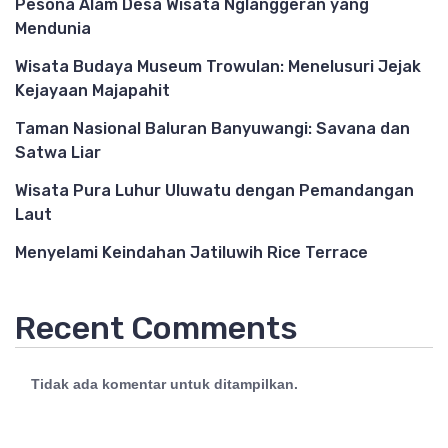
Pesona Alam Desa Wisata Nglanggeran yang
Mendunia
Wisata Budaya Museum Trowulan: Menelusuri Jejak
Kejayaan Majapahit
Taman Nasional Baluran Banyuwangi: Savana dan
Satwa Liar
Wisata Pura Luhur Uluwatu dengan Pemandangan
Laut
Menyelami Keindahan Jatiluwih Rice Terrace
Recent Comments
Tidak ada komentar untuk ditampilkan.