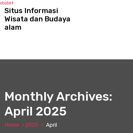
sbobet
Situs Informasi
S
k
Wisata dan Budaya
i
alam
p
t
o
c
o
n
t
e
n
t
Monthly Archives:
April 2025
Home
2025
April