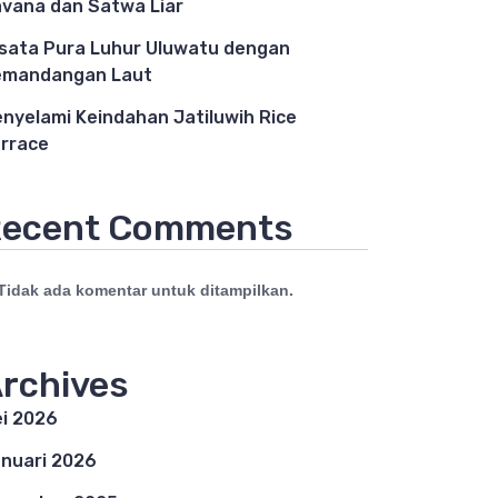
vana dan Satwa Liar
sata Pura Luhur Uluwatu dengan
emandangan Laut
nyelami Keindahan Jatiluwih Rice
rrace
ecent Comments
Tidak ada komentar untuk ditampilkan.
rchives
i 2026
nuari 2026