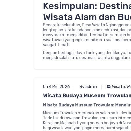
Kesimpulan: Destin
Wisata Alam dan B
Secara keseluruhan, Desa Wisata Nglanggera
lengkap antara keindahan alam, edukasi, dan p
masyarakat menjadikan tempat ini semakin berke
wisatawan yang ingin menikmati suasana berbe
sangat tepat.
Dengan berbagai daya tarik yang dimilikinya, 
menjadi salah satu destinasi wisata unggulan d
On 4 Mei 2026
By admin
Wisata
,
Wi
Wisata Budaya Museum Trowulan:
Wisata Budaya Museum Trowulan: Menelus
Museum Trowulan merupakan salah satu destina
Terletak di kawasan
Trowulan
, museum ini men
Kerajaan
Majapahit
yang pernah berjaya di Nusa
bagi wisatawan yang ingin memahami sejarah 