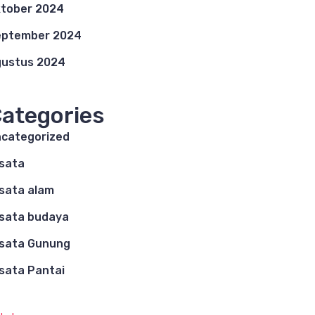
tober 2024
eptember 2024
ustus 2024
ategories
categorized
sata
sata alam
sata budaya
sata Gunung
sata Pantai