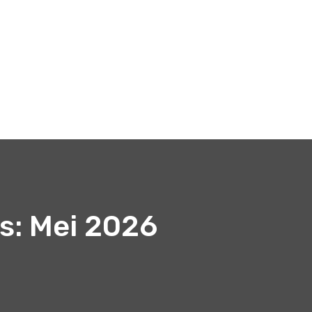
s: Mei 2026