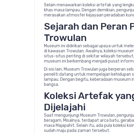
Selain menawarkan koleksi artefak yang leng
khas masa lampau. Dengan demikian, pengunjun
merasakan atmosfer kejayaan peradaban kuno
Sejarah dan Peran
Trowulan
Museum ini didirikan sebagai upaya untuk mele
di kawasan Trowulan. Awalnya, koleksi museum b
situs-situs penting di sekitar wilayah tersebut
museum ini berkembang menjadi pusat informas
Di sisi lain, Museum Trowulan juga berperan se
peneliti datang untuk mempelajari kehidupan 
lampau. Dengan begitu, keberadaan museum in
bangsa.
Koleksi Artefak ya
Dijelajahi
Saat mengunjungi Museum Trowulan, pengunjun
beragam. Misalnya, terdapat arca batu, geraba
masa Majapahit. Selain itu, ada pula koleksi 
sudah maju pada zaman tersebut.