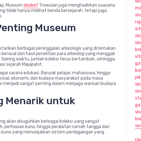
sl
kap, Museum
sbobet
Trowulan juga menghadirkan suasana
ma
g tidak hanya melihat benda bersejarah, tetapi juga
sl
.
ra
 Penting Museum
si
slo
sl
starikan berbagai peninggalan arkeologis yang ditemukan
bo
erasal dari hasil penelitian para arkeolog yang menggali
sit
. Seiring waktu, jumlah koleksi terus bertambah, sehingga
ga
i sejarah Majapahit.
bo
bagai sarana edukasi. Banyak pelajar, mahasiswa, hingga
jo
sosial, ekonomi, dan budaya masyarakat pada masa
i menjadi sangat penting dalam menjaga warisan budaya
sl
sl
ng Menarik untuk
sta
ga
sl
bo
g akan disuguhkan berbagai koleksi yang sangat
slo
h, perhiasan kuno, hingga peralatan rumah tangga dari
koin kuno yang menunjukkan sistem perdagangan yang
ra