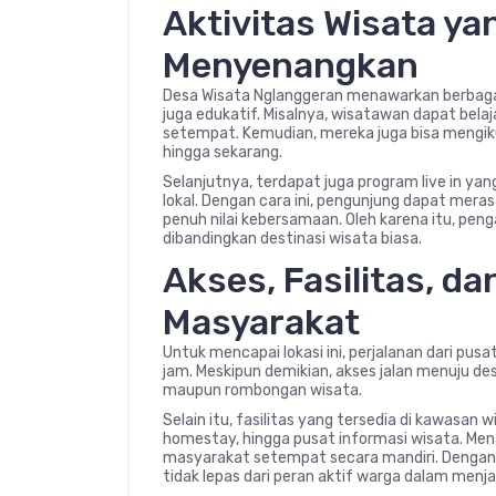
Aktivitas Wisata ya
Menyenangkan
Desa Wisata Nglanggeran menawarkan berbagai
juga edukatif. Misalnya, wisatawan dapat bela
setempat. Kemudian, mereka juga bisa mengikut
hingga sekarang.
Selanjutnya, terdapat juga program live in 
lokal. Dengan cara ini, pengunjung dapat mer
penuh nilai kebersamaan. Oleh karena itu, pen
dibandingkan destinasi wisata biasa.
Akses, Fasilitas, d
Masyarakat
Untuk mencapai lokasi ini, perjalanan dari pu
jam. Meskipun demikian, akses jalan menuju de
maupun rombongan wisata.
Selain itu, fasilitas yang tersedia di kawasan wi
homestay, hingga pusat informasi wisata. Mena
masyarakat setempat secara mandiri. Dengan 
tidak lepas dari peran aktif warga dalam menja