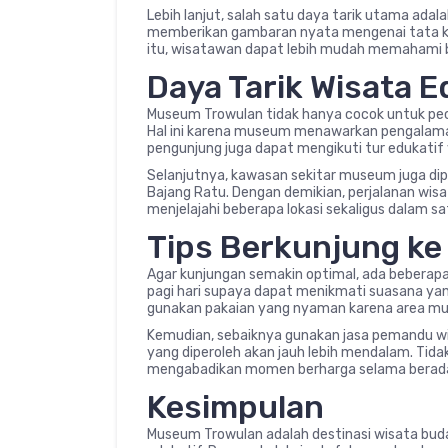
Lebih lanjut, salah satu daya tarik utama adala
memberikan gambaran nyata mengenai tata kot
itu, wisatawan dapat lebih mudah memahami 
Daya Tarik Wisata 
Museum Trowulan tidak hanya cocok untuk pec
Hal ini karena museum menawarkan pengalaman
pengunjung juga dapat mengikuti tur edukatif 
Selanjutnya, kawasan sekitar museum juga dipe
Bajang Ratu. Dengan demikian, perjalanan wisa
menjelajahi beberapa lokasi sekaligus dalam sa
Tips Berkunjung k
Agar kunjungan semakin optimal, ada beberapa
pagi hari supaya dapat menikmati suasana yang 
gunakan pakaian yang nyaman karena area muse
Kemudian, sebaiknya gunakan jasa pemandu wi
yang diperoleh akan jauh lebih mendalam. Tid
mengabadikan momen berharga selama berada d
Kesimpulan
Museum Trowulan adalah destinasi wisata bu