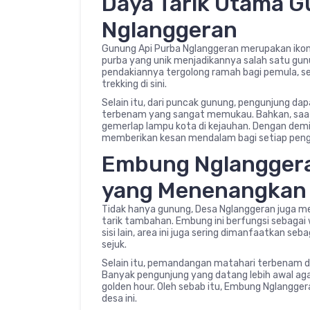
Daya Tarik Utama G
Nglanggeran
Gunung Api Purba Nglanggeran merupakan iko
purba yang unik menjadikannya salah satu gunun
pendakiannya tergolong ramah bagi pemula, s
trekking di sini.
Selain itu, dari puncak gunung, pengunjung d
terbenam yang sangat memukau. Bahkan, saat 
gemerlap lampu kota di kejauhan. Dengan demi
memberikan kesan mendalam bagi setiap peng
Embung Nglanggera
yang Menenangkan
Tidak hanya gunung, Desa Nglanggeran juga m
tarik tambahan. Embung ini berfungsi sebagai
sisi lain, area ini juga sering dimanfaatkan s
sejuk.
Selain itu, pemandangan matahari terbenam di
Banyak pengunjung yang datang lebih awal ag
golden hour. Oleh sebab itu, Embung Nglangger
desa ini.