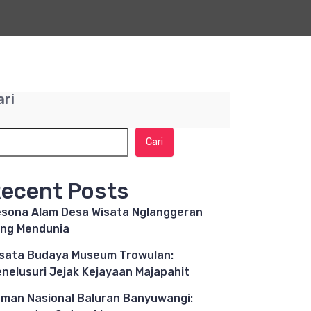
ari
Cari
ecent Posts
sona Alam Desa Wisata Nglanggeran
ng Mendunia
sata Budaya Museum Trowulan:
nelusuri Jejak Kejayaan Majapahit
man Nasional Baluran Banyuwangi: