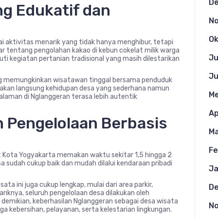
D
ng Edukatif dan
N
Ok
 aktivitas menarik yang tidak hanya menghibur, tetapi
jar tentang pengolahan kakao di kebun cokelat milik warga
Ju
i kegiatan pertanian tradisional yang masih dilestarikan
Ju
yang memungkinkan wisatawan tinggal bersama penduduk
asakan langsung kehidupan desa yang sederhana namun
Me
galaman di Nglanggeran terasa lebih autentik
Ap
an Pengelolaan Berbasis
Ma
Fe
sat Kota Yogyakarta memakan waktu sekitar 1,5 hingga 2
sa sudah cukup baik dan mudah dilalui kendaraan pribadi
Ja
sata ini juga cukup lengkap, mulai dari area parkir,
D
riknya, seluruh pengelolaan desa dilakukan oleh
demikian, keberhasilan Nglanggeran sebagai desa wisata
N
ga kebersihan, pelayanan, serta kelestarian lingkungan.