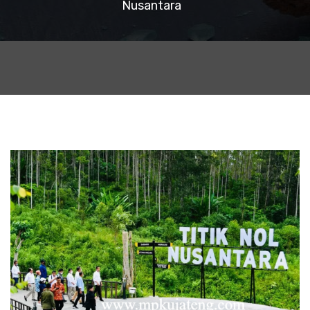
Nusantara