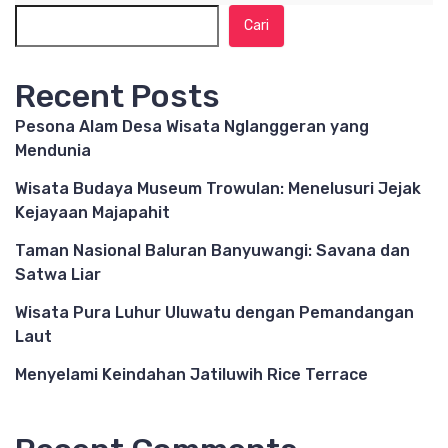
Cari
Recent Posts
Pesona Alam Desa Wisata Nglanggeran yang
Mendunia
Wisata Budaya Museum Trowulan: Menelusuri Jejak
Kejayaan Majapahit
Taman Nasional Baluran Banyuwangi: Savana dan
Satwa Liar
Wisata Pura Luhur Uluwatu dengan Pemandangan
Laut
Menyelami Keindahan Jatiluwih Rice Terrace