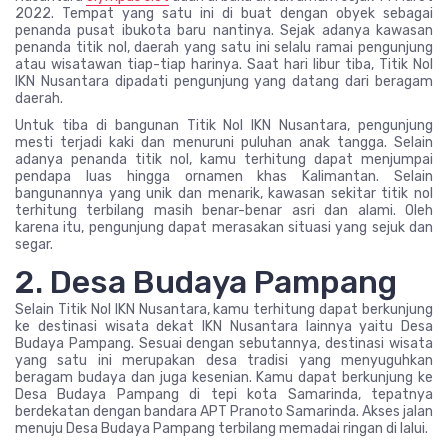
2022. Tempat yang satu ini di buat dengan obyek sebagai
penanda pusat ibukota baru nantinya. Sejak adanya kawasan
penanda titik nol, daerah yang satu ini selalu ramai pengunjung
atau wisatawan tiap-tiap harinya. Saat hari libur tiba, Titik Nol
IKN Nusantara dipadati pengunjung yang datang dari beragam
daerah.
Untuk tiba di bangunan Titik Nol IKN Nusantara, pengunjung
mesti terjadi kaki dan menuruni puluhan anak tangga. Selain
adanya penanda titik nol, kamu terhitung dapat menjumpai
pendapa luas hingga ornamen khas Kalimantan. Selain
bangunannya yang unik dan menarik, kawasan sekitar titik nol
terhitung terbilang masih benar-benar asri dan alami. Oleh
karena itu, pengunjung dapat merasakan situasi yang sejuk dan
segar.
2. Desa Budaya Pampang
Selain Titik Nol IKN Nusantara, kamu terhitung dapat berkunjung
ke destinasi wisata dekat IKN Nusantara lainnya yaitu Desa
Budaya Pampang. Sesuai dengan sebutannya, destinasi wisata
yang satu ini merupakan desa tradisi yang menyuguhkan
beragam budaya dan juga kesenian. Kamu dapat berkunjung ke
Desa Budaya Pampang di tepi kota Samarinda, tepatnya
berdekatan dengan bandara APT Pranoto Samarinda. Akses jalan
menuju Desa Budaya Pampang terbilang memadai ringan di lalui.