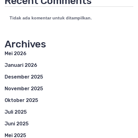
Recent Comments
Tidak ada komentar untuk ditampilkan.
Archives
Mei 2026
Januari 2026
Desember 2025
November 2025
Oktober 2025
Juli 2025
Juni 2025
Mei 2025