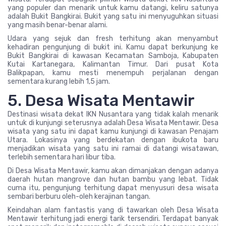
yang populer dan menarik untuk kamu datangi, keliru satunya
adalah Bukit Bangkirai. Bukit yang satu ini menyuguhkan situasi
yang masih benar-benar alami.
Udara yang sejuk dan fresh terhitung akan menyambut
kehadiran pengunjung di bukit ini. Kamu dapat berkunjung ke
Bukit Bangkirai di kawasan Kecamatan Samboja, Kabupaten
Kutai Kartanegara, Kalimantan Timur. Dari pusat Kota
Balikpapan, kamu mesti menempuh perjalanan dengan
sementara kurang lebih 1,5 jam.
5. Desa Wisata Mentawir
Destinasi wisata dekat IKN Nusantara yang tidak kalah menarik
untuk di kunjungi seterusnya adalah Desa Wisata Mentawir. Desa
wisata yang satu ini dapat kamu kunjungi di kawasan Penajam
Utara. Lokasinya yang berdekatan dengan ibukota baru
menjadikan wisata yang satu ini ramai di datangi wisatawan,
terlebih sementara hari libur tiba.
Di Desa Wisata Mentawir, kamu akan dimanjakan dengan adanya
daerah hutan mangrove dan hutan bambu yang lebat. Tidak
cuma itu, pengunjung terhitung dapat menyusuri desa wisata
sembari berburu oleh-oleh kerajinan tangan.
Keindahan alam fantastis yang di tawarkan oleh Desa Wisata
Mentawir terhitung jadi energi tarik tersendiri. Terdapat banyak