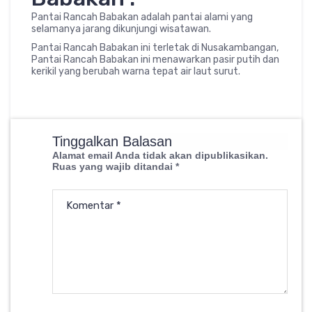
Pantai Rancah Babakan adalah pantai alami yang
selamanya jarang dikunjungi wisatawan.
Pantai Rancah Babakan ini terletak di Nusakambangan,
Pantai Rancah Babakan ini menawarkan pasir putih dan
kerikil yang berubah warna tepat air laut surut.
Tinggalkan Balasan
Alamat email Anda tidak akan dipublikasikan.
Ruas yang wajib ditandai
*
Komentar
*