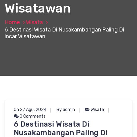
Wisatawan
Home
Wisata
6 Destinasi Wisata Di Nusakambangan Paling Di
incar Wisatawan
On 27 Agu, 2024
By admin
Wisata
0 Comments
6 Destinasi Wisata Di
Nusakambangan Paling Di