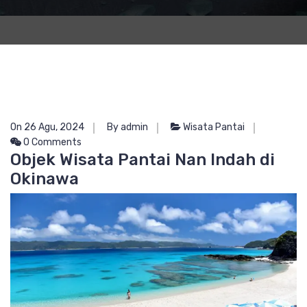
On 26 Agu, 2024
By admin
Wisata Pantai
0 Comments
Objek Wisata Pantai Nan Indah di
Okinawa