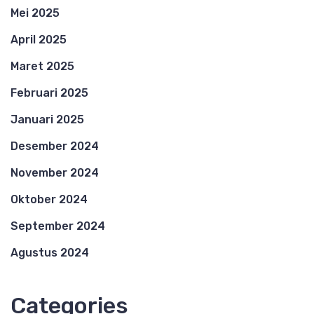
Mei 2025
April 2025
Maret 2025
Februari 2025
Januari 2025
Desember 2024
November 2024
Oktober 2024
September 2024
Agustus 2024
Categories