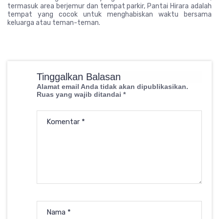
termasuk area berjemur dan tempat parkir, Pantai Hirara adalah
tempat yang cocok untuk menghabiskan waktu bersama
keluarga atau teman-teman.
Tinggalkan Balasan
Alamat email Anda tidak akan dipublikasikan.
Ruas yang wajib ditandai
*
Komentar
*
Nama
*