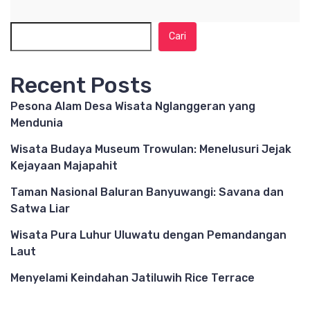
Cari
Recent Posts
Pesona Alam Desa Wisata Nglanggeran yang
Mendunia
Wisata Budaya Museum Trowulan: Menelusuri Jejak
Kejayaan Majapahit
Taman Nasional Baluran Banyuwangi: Savana dan
Satwa Liar
Wisata Pura Luhur Uluwatu dengan Pemandangan
Laut
Menyelami Keindahan Jatiluwih Rice Terrace