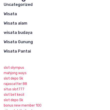
Uncategorized
Wisata
Wisata alam
wisata budaya
Wisata Gunung
Wisata Pantai
slot olympus
mahjong ways
slot depo 5k
rajascatter 88
situs slot777
slot bet kecil
slot depo 5k
bonus new member 100